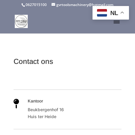
0627015100
gvrtoolsmachinery@hotmail.com
NL
Contact ons
Kantoor

Beukbergenhof 16
Huis ter Heide